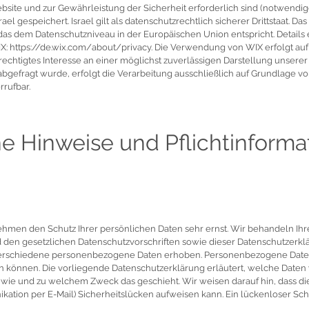
ebsite und zur Gewährleistung der Sicherheit erforderlich sind (notwendi
el gespeichert. Israel gilt als datenschutzrechtlich sicherer Drittstaat. Das
das dem Datenschutzniveau in der Europäischen Union entspricht. Detail
: https://de.wix.com/about/privacy. Die Verwendung von WIX erfolgt auf 
erechtigtes Interesse an einer möglichst zuverlässigen Darstellung unserer
gefragt wurde, erfolgt die Verarbeitung ausschließlich auf Grundlage von A
rrufbar.
ne Hinweise und Pflichtinforma
 nehmen den Schutz Ihrer persönlichen Daten sehr ernst. Wir behandeln 
 den gesetzlichen Datenschutzvorschriften sowie dieser Datenschutzerkl
erschiedene personenbezogene Daten erhoben. Personenbezogene Daten 
den können. Die vorliegende Datenschutzerklärung erläutert, welche Daten
ch, wie und zu welchem Zweck das geschieht. Wir weisen darauf hin, dass 
nikation per E-Mail) Sicherheitslücken aufweisen kann. Ein lückenloser Sc