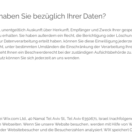
aben Sie bezüglich Ihrer Daten?
t, unentgeltlich Auskunft über Herkunft, Empfänger und Zweck Ihrer gesp
erhalten. Sie haben außerdem ein Recht, die Berichtigung oder Löschung
r Datenverarbeitung erteilt haben, können Sie diese Einwilligung jederzei
t, unter bestimmten Umständen die Einschränkung der Verarbeitung Ih
teht Ihnen ein Beschwerderecht bei der zuständigen Aufsichtsbehörde zu.
z können Sie sich jederzeit an uns wenden.
Wix.com Ltd., 40 Namal Tel Aviv St., Tel Aviv 6350671, Israel (nachfolgend:
n Webseiten. Wenn Sie unsere Website besuchen, werden mit Hilfe von WI
der Websitebesucher und die Besucherzahlen analysiert. WIX speichert C