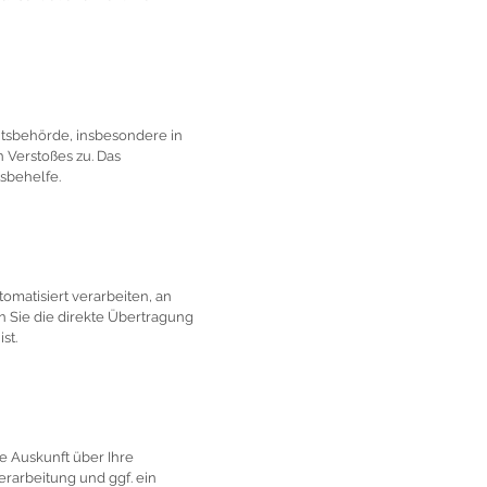
htsbehörde, insbesondere in
 Verstoßes zu. Das
sbehelfe.
tomatisiert verarbeiten, an
n Sie die direkte Übertragung
st.
e Auskunft über Ihre
arbeitung und ggf. ein